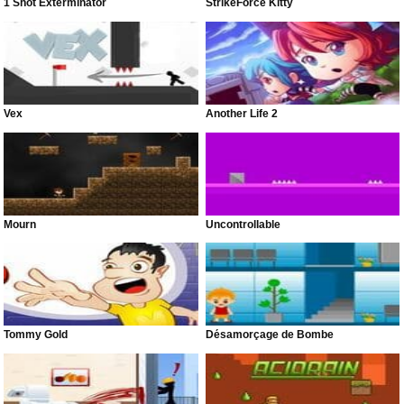
1 Shot Exterminator
StrikeForce Kitty
Vex
Another Life 2
Mourn
Uncontrollable
Tommy Gold
Désamorçage de Bombe