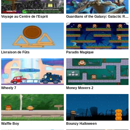
Voyage au Centre de l'Esprit
Guardians of the Galaxy: Galactic Run
Livraison de Fûts
Paradis Magique
Wheely 7
Money Movers 2
Waffle Boy
Bounzy Halloween