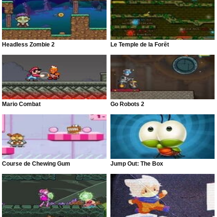
Headless Zombie 2
Le Temple de la Forêt
Mario Combat
Go Robots 2
Course de Chewing Gum
Jump Out: The Box