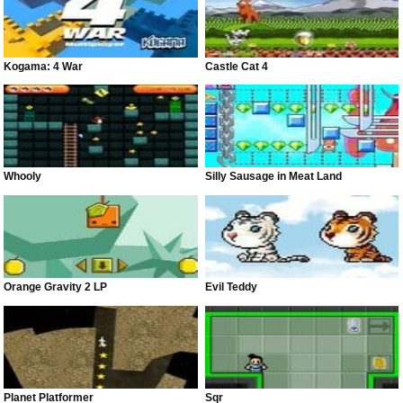
Kogama: 4 War
Castle Cat 4
Whooly
Silly Sausage in Meat Land
Orange Gravity 2 LP
Evil Teddy
Planet Platformer
Sqr