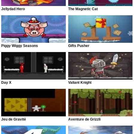
Jellydad Hero
The Magnetic Cat
Piggy Wiggy Seasons
Gifts Pusher
Day X
Valiant Knight
Jeu de Gravité
Aventure de Grizzli