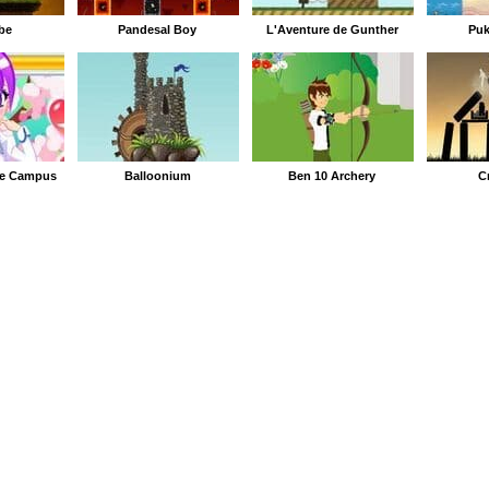
be
Pandesal Boy
L'Aventure de Gunther
Puk
 de Campus
Balloonium
Ben 10 Archery
C