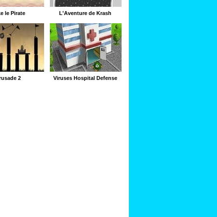
e le Pirate
L'Aventure de Krash
rusade 2
Viruses Hospital Defense