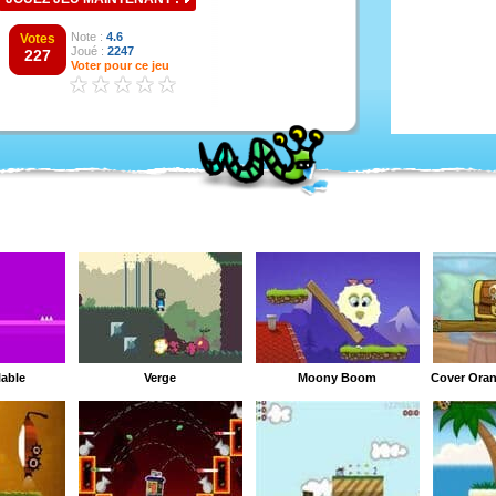
Note :
4.6
Votes
Joué :
2247
227
Voter pour ce jeu
lable
Verge
Moony Boom