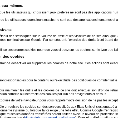
ts eux-mêmes:
 que les utilisateurs qui choisissent jeux préférés ne sont pas des applications h
que les utilisateurs jouent leurs matchs ne sont pas des applications humaines et
suivants:
blir des statistiques sur le volume de trafic et les visiteurs de ce site ainsi que l
nées nominatives par Google. Par conséquent, l'exercice des droits à cet égard d
lise ses propres cookies pour que vous cliquez sur les boutons sur le type que j'a
on des cookies
roit de désactiver ou supprimer les cookies de notre site. Ces actions sont exéc
 sont responsables pour le contenu ou l'exactitude des politiques de confidentialit
maintenir les outils et les cookies de ce site doit effectuer son droit de retrai
tion correcte ou incorrecte des cookies par l'un des navigateurs ci-dessus.
 cookies de votre navigateur pour vous rappeler votre décision de ne pas les accept
té enregistre les cookies sur des serveurs situés aux Etats-Unis et s'est engagé à 
ctionner le système ou lorsque la loi exige une telle effet. Comme Google n'enregist
tit que toutes les données transférées seront traitées avec un niveau de protectio
jet dans ce lien (
http://safeharbor.export.gov/list.aspx
). Pour plus d'informations su