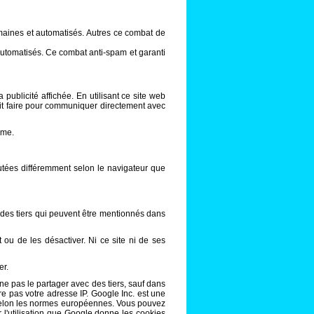
umaines et automatisés. Autres ce combat de
 automatisés. Ce combat anti-spam et garanti
a publicité affichée. En utilisant ce site web
oit faire pour communiquer directement avec
ime.
utées différemment selon le navigateur que
é des tiers qui peuvent être mentionnés dans
t ou de les désactiver. Ni ce site ni de ses
er.
ne pas le partager avec des tiers, sauf dans
re pas votre adresse IP. Google Inc. est une
n selon les normes européennes. Vous pouvez
r l'utilisation que Google donne les cookies