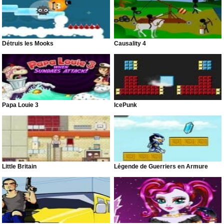
Détruis les Mooks
Causality 4
Papa Louie 3
IcePunk
Little Britain
Légende de Guerriers en Armure