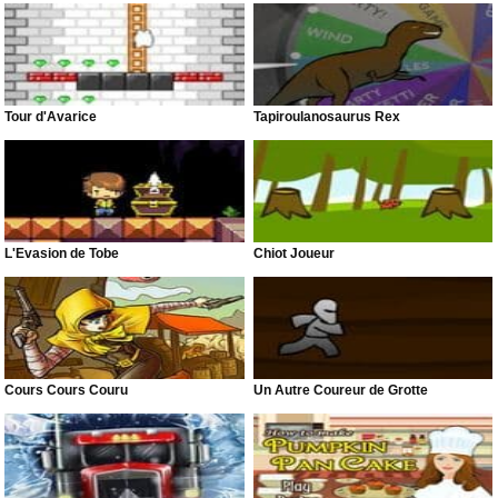
Tour d'Avarice
Tapiroulanosaurus Rex
L'Évasion de Tobe
Chiot Joueur
Cours Cours Couru
Un Autre Coureur de Grotte