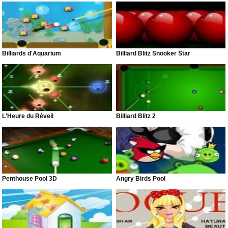
Billiards d'Aquarium
Billiard Blitz Snooker Star
L'Heure du Réveil
Billiard Blitz 2
Penthouse Pool 3D
Angry Birds Pool