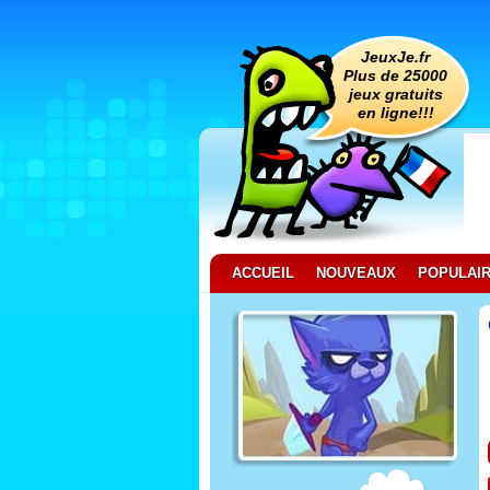
JeuxJe.fr
Plus de 25000
jeux gratuits
en ligne!!!
ACCUEIL
NOUVEAUX
POPULAI