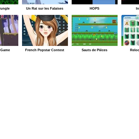
Jungle
Un Rat sur les Falaises
HOPS
I
g Game
French Popstar Contest
Sauts de Pièces
Reloo