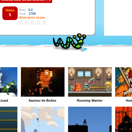
Note :
5.0
Votes
Joué :
1758
5
Voter pour ce jeu
Lizard
Sauteur de Boîtes
Running Warrior
How