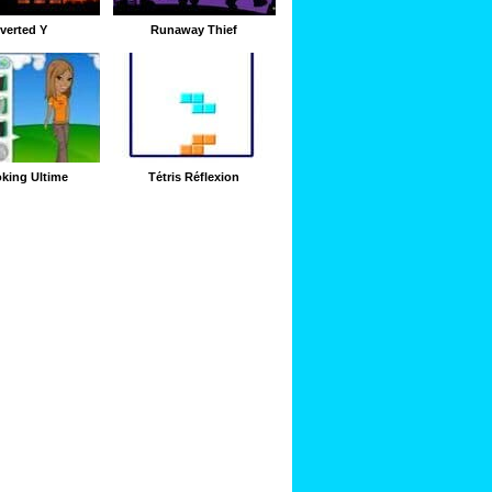
nverted Y
Runaway Thief
king Ultime
Tétris Réflexion