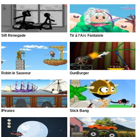
Sift Renegade
Tir à l'Arc Fantaisie
Robin le Sauveur
GunBurger
IPirates
Stick Bang