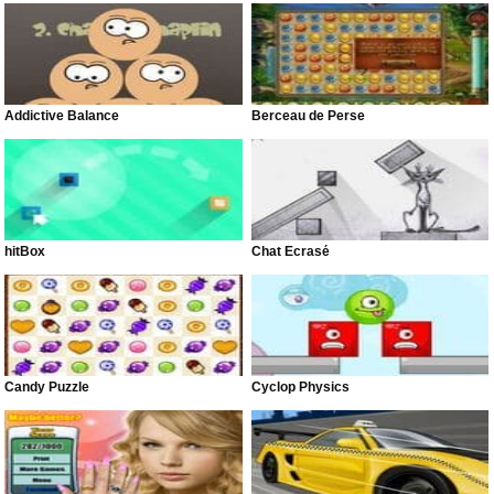
Addictive Balance
Berceau de Perse
hitBox
Chat Écrasé
Candy Puzzle
Cyclop Physics