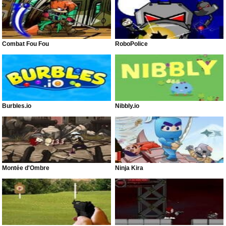
Combat Fou Fou
RoboPolice
Burbles.io
Nibbly.io
Montée d'Ombre
Ninja Kira