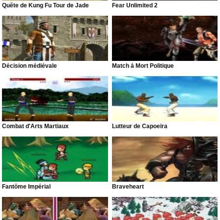
Quête de Kung Fu Tour de Jade
Fear Unlimited 2
Décision médiévale
Match à Mort Politique
Combat d'Arts Martiaux
Lutteur de Capoeira
Fantôme Impérial
Braveheart