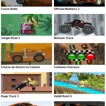
Casse Boîte
Offroad Madness 3
Jungle Rush 2
Monster Track
Course de Désert en Camion
Camions Fonceurs
Rage Truck 3
Uphill Rush 5