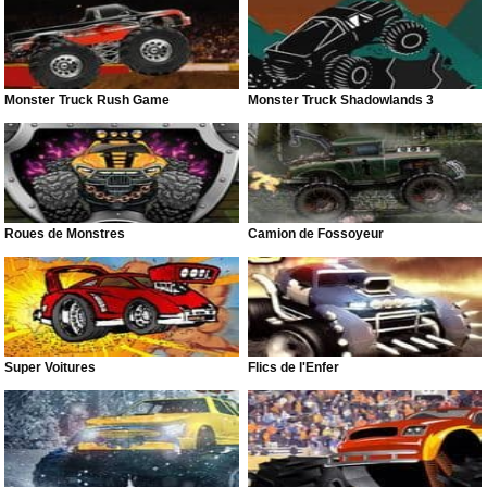
Monster Truck Rush Game
Monster Truck Shadowlands 3
Roues de Monstres
Camion de Fossoyeur
Super Voitures
Flics de l'Enfer