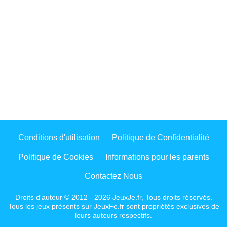
Conditions d'utilisation
Politique de Confidentialité
Politique de Cookies
Informations pour les parents
Contactez Nous
Droits d'auteur © 2012 - 2026 JeuxJe.fr, Tous droits réservés.
Tous les jeux présents sur JeuxFe.fr sont propriétés exclusives de
leurs auteurs respectifs.