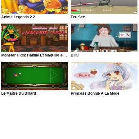
Anime Legends 2.2
Feu Sec
Monster High: Habille Et Maquille Jinafire Long
Billu
Le Maître Du Billard
Princess Bonnie À La Mode