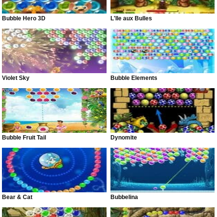
Bubble Hero 3D
L'Île aux Bulles
Violet Sky
Bubble Elements
Bubble Fruit Tail
Dynomite
Bear & Cat
Bubbelina