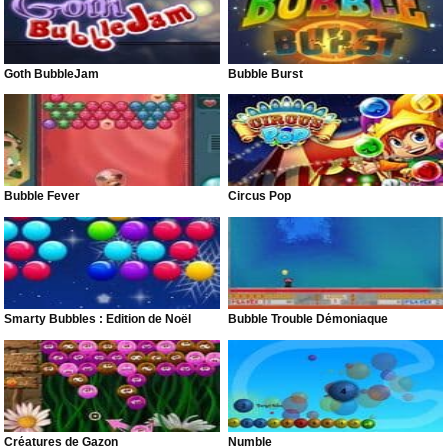
Goth BubbleJam
Bubble Burst
Bubble Fever
Circus Pop
Smarty Bubbles : Édition de Noël
Bubble Trouble Démoniaque
Créatures de Gazon
Numble