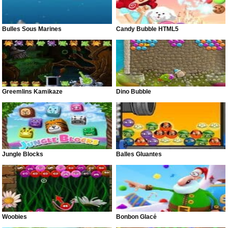
Bulles Sous Marines
Candy Bubble HTML5
Greemlins Kamikaze
Dino Bubble
Jungle Blocks
Balles Gluantes
Woobies
Bonbon Glacé