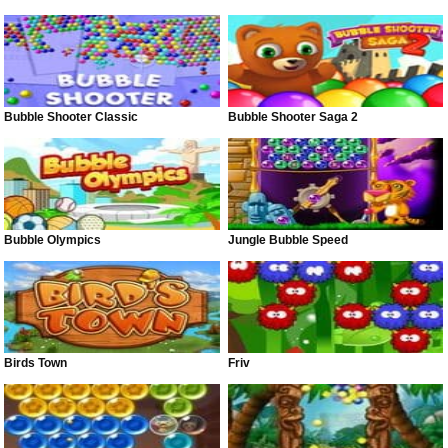
Bubble Shooter Classic
Bubble Shooter Saga 2
Bubble Olympics
Jungle Bubble Speed
Birds Town
Friv