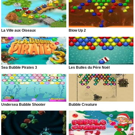
La Ville aux Oiseaux
Blow Up 2
Sea Bubble Pirates 3
Les Bulles du Père Noël
Undersea Bubble Shooter
Bubble Creature