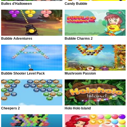
Bulles d'Halloween
Candy Bubble
Bubble Adventures
Bubble Charms 2
Bubble Shooter Level Pack
Mushroom Passion
Cheepers 2
Holo Holo Island