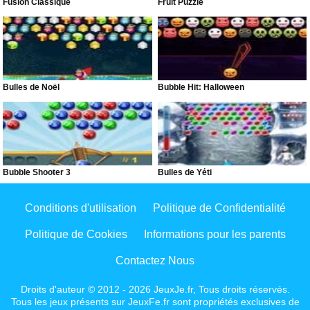
Fusion Classique
Fruit Puzzle
Bulles de Noël
Bubble Hit: Halloween
Bubble Shooter 3
Bulles de Yéti
Conditions d'utilisation
Politique de Confidentialité
Politique de Cookies
Informations pour les parents
Contactez Nous
Droits d'auteur © 2012 - 2026 JeuxJe.fr, Tous droits réservés.
Tous les jeux présents sur JeuxFe.fr sont propriétés exclusives de