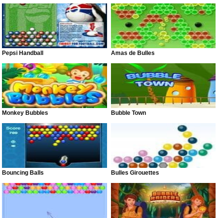
Pepsi Handball
Amas de Bulles
Monkey Bubbles
Bubble Town
Bouncing Balls
Bulles Girouettes