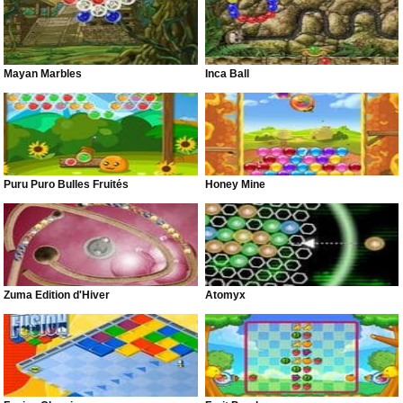
Mayan Marbles
Inca Ball
Puru Puro Bulles Fruités
Honey Mine
Zuma Edition d'Hiver
Atomyx