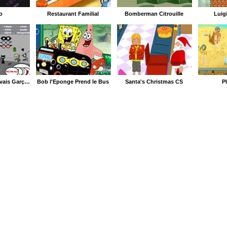
o
Restaurant Familial
Bomberman Citrouille
Luig
Habillage de Mauvais Garçon
Bob l'Éponge Prend le Bus
Santa's Christmas CS
P