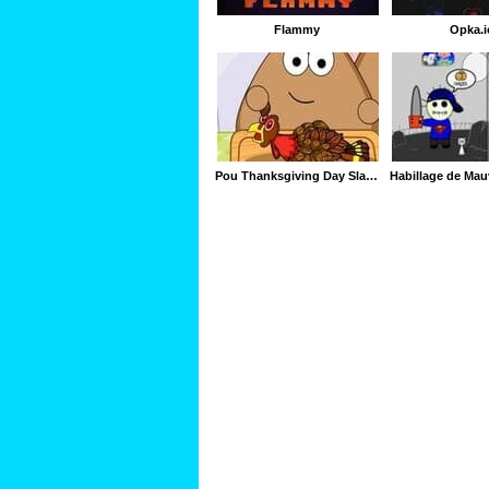
Flammy
Opka.i
Pou Thanksgiving Day Slacking