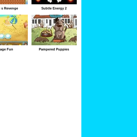
i s Revenge
Subtle Energy 2
lage Fun
Pampered Puppies