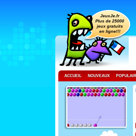
JeuxJe.fr
Plus de 25000
jeux gratuits
en ligne!!!
ACCUEIL
NOUVEAUX
POPULAI