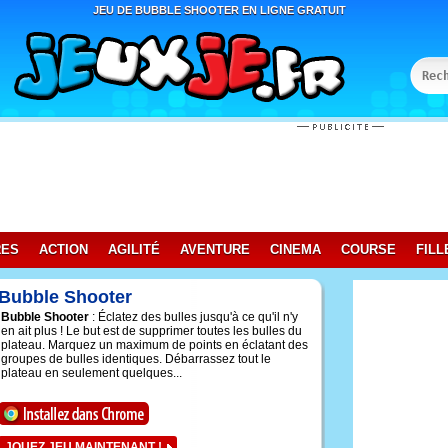
JEU DE BUBBLE SHOOTER EN LIGNE GRATUIT
RES
ACTION
AGILITÉ
AVENTURE
CINEMA
COURSE
FILL
Bubble Shooter
Bubble Shooter
: Éclatez des bulles jusqu'à ce qu'il n'y
en ait plus ! Le but est de supprimer toutes les bulles du
plateau. Marquez un maximum de points en éclatant des
groupes de bulles identiques. Débarrassez tout le
plateau en seulement quelques...
JOUEZ JEU MAINTENANT !