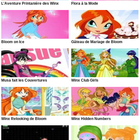
L'Aventure Printanière des Winx
Flora à la Mode
Bloom on Ice
Gâteau de Mariage de Bloom
Musa fait les Couvertures
Winx Club Girls
Winx Relooking de Bloom
Winx Hidden Numbers