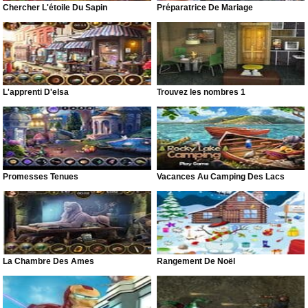
Chercher L'étoile Du Sapin
Préparatrice De Mariage
L'apprenti D'elsa
Trouvez les nombres 1
Promesses Tenues
Vacances Au Camping Des Lacs
La Chambre Des Âmes
Rangement De Noël