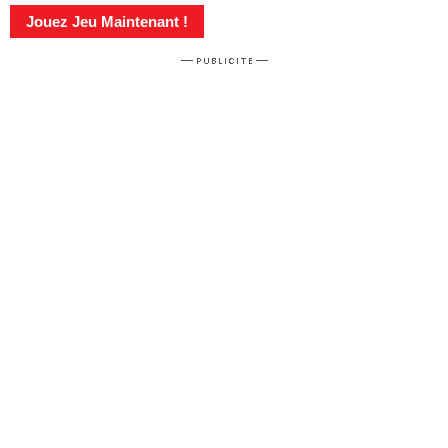
Jouez Jeu Maintenant !