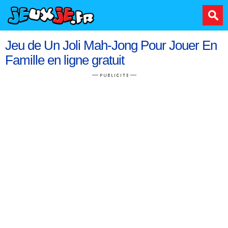
Jeu de Un Joli Mah-Jong Pour Jouer En
Famille en ligne gratuit