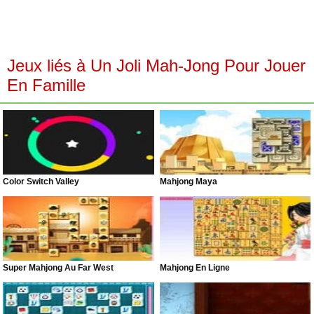
Jeux liés à Un Joli Mah-Jong Pour Jouer
En Famille
Color Switch Valley
Mahjong Maya
Super Mahjong Au Far West
Mahjong En Ligne