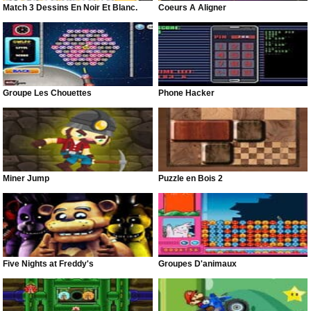
Match 3 Dessins En Noir Et Blanc.
Coeurs À Aligner
Groupe Les Chouettes
Phone Hacker
Miner Jump
Puzzle en Bois 2
Five Nights at Freddy's
Groupes D'animaux