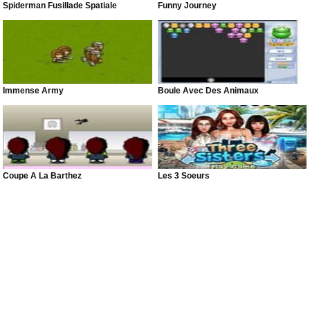
Spiderman Fusillade Spatiale
Funny Journey
Immense Army
Boule Avec Des Animaux
Coupe À La Barthez
Les 3 Soeurs