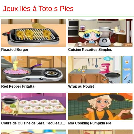
Jeux liés à Toto s Pies
Roasted Burger
Cuisine Recettes Simples
Red Pepper Fritatta
Wrap au Poulet
Cours de Cuisine de Sara : Rouleaux Californiens
Mia Cooking Pumpkin Pie