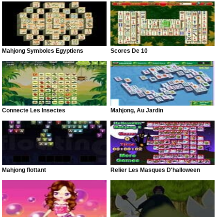
Mahjong Symboles Égyptiens
Scores De 10
Connecte Les Insectes
Mahjong, Au Jardin
Mahjong flottant
Relier Les Masques D'halloween