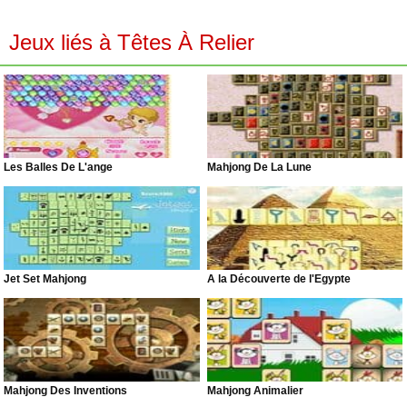
Jeux liés à Têtes À Relier
Les Balles De L'ange
Mahjong De La Lune
Jet Set Mahjong
À la Découverte de l'Égypte
Mahjong Des Inventions
Mahjong Animalier