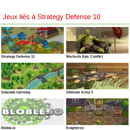
Jeux liés à Strategy Defense 10
Strategy Defense 11
Warlords Epic Conflict
Solandia Uprising
Ultimate Army 5
Bloble.io
Knighttron