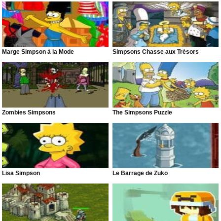
Marge Simpson à la Mode
Simpsons Chasse aux Trésors
Zombies Simpsons
The Simpsons Puzzle
Lisa Simpson
Le Barrage de Zuko