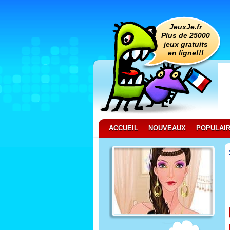
JeuxJe.fr
Plus de 25000
jeux gratuits
en ligne!!!
ACCUEIL
NOUVEAUX
POPULAI