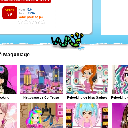
Note :
5.0
Votes
Joué :
1734
39
Voter pour ce jeu
é Maquillage
ooking
Nettoyage de Coiffeuse
Relooking de Miss Gadget