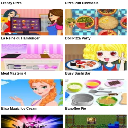
Frenzy Pizza
Pizza Puff Pinwheels
La Reine du Hamburger
Doli Pizza Party
Meal Masters 4
Busy Sushi Bar
Elisa Magic Ice Cream
Banoffee Pie