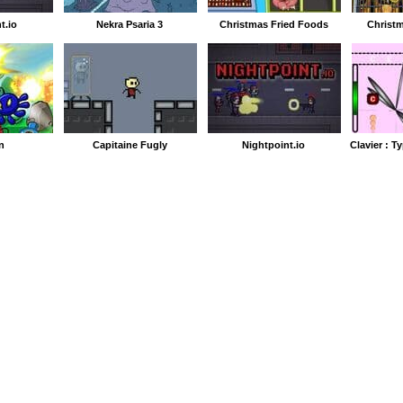
t.io
Nekra Psaria 3
Christmas Fried Foods
Christ
n
Capitaine Fugly
Nightpoint.io