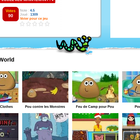
Note :
4.5
Votes
Joué :
1309
90
Voter pour ce jeu
 World
Clothes
Pou contre les Monstres
Feu de Camp pour Pou
Po