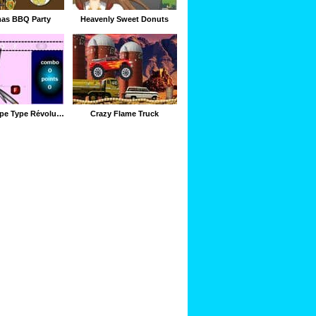
mas BBQ Party
Heavenly Sweet Donuts
Clavier : Type Type Révolution
Crazy Flame Truck