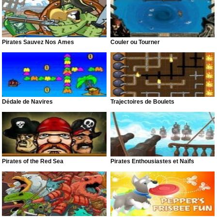
Pirates Sauvez Nos Âmes
Couler ou Tourner
Dédale de Navires
Trajectoires de Boulets
Pirates of the Red Sea
Pirates Enthousiastes et Naïfs