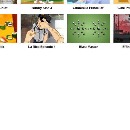
Chiot
Bunny Kiss 3
Cinderella Prince DF
Cute Pr
ick
La Rixe Épisode 4
Blast Master
Effi