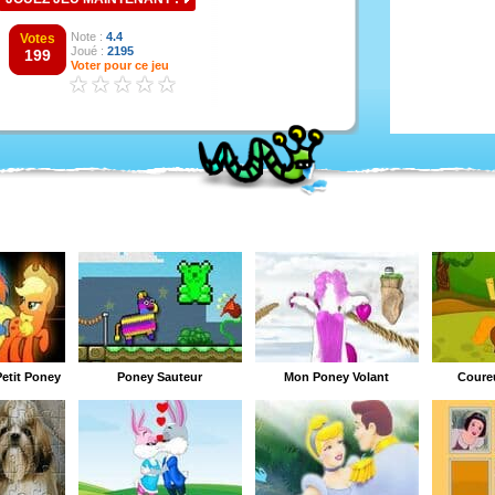
Note :
4.4
Votes
Joué :
2195
199
Voter pour ce jeu
etit Poney
Poney Sauteur
Mon Poney Volant
Coure