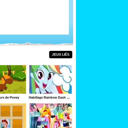
JEUX LIÉS
urs de Poney
Habillage Rainbow Dash Miss Loyalty