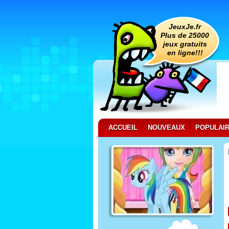
JeuxJe.fr
Plus de 25000
jeux gratuits
en ligne!!!
ACCUEIL
NOUVEAUX
POPULAI