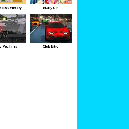
incess Memory
Starry Girl
ng Machines
Club Nitro