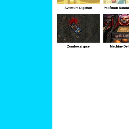
Aventure Digimon
Pokémon Retour 
Zombocalypse
Machine De 