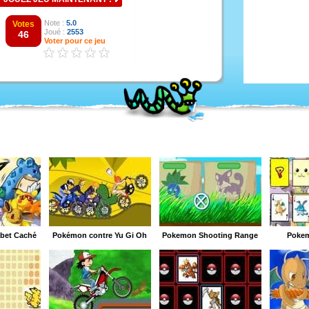
Note :
5.0
Votes
Joué :
2553
46
Voter pour ce jeu
bet Caché
Pokémon contre Yu Gi Oh
Pokemon Shooting Range
Pokem