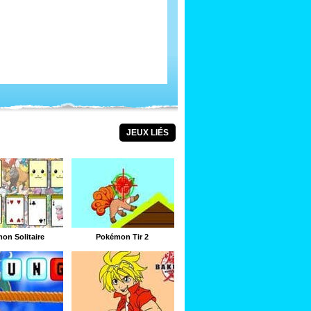
JEUX LIÉS
on Solitaire
Pokémon Tir 2