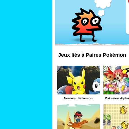
Jeux liés à Paires Pokémon
Nouveau Pokémon
Pokémon Alpha