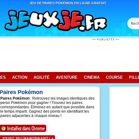
JEU DE PAIRES POKÉMON EN LIGNE GRATUIT
RES
ACTION
AGILITÉ
AVENTURE
CINEMA
COURSE
FILL
Paires Pokémon
Paires Pokémon
: Retrouvez les images identiques des
perso Pokémon pour gagner ! Trouvez les paires
correspondantes. Éliminez-en autant que possible dans
le temps imparti. Gagnez des points en identifiant les
paires adjacentes à chaque niveau !
JOUEZ JEU MAINTENANT !