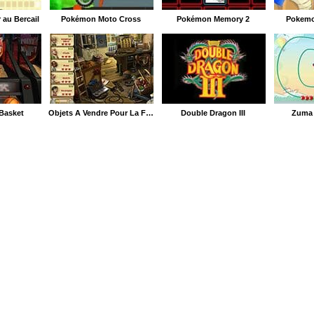
au Bercail
Pokémon Moto Cross
Pokémon Memory 2
Pokemo
Basket
Objets À Vendre Pour La Ferme
Double Dragon III
Zuma 