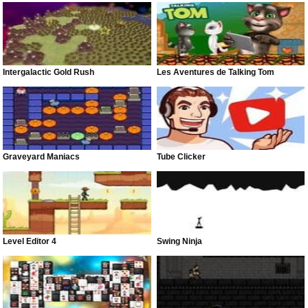
Intergalactic Gold Rush
Les Aventures de Talking Tom
Graveyard Maniacs
Tube Clicker
Level Editor 4
Swing Ninja