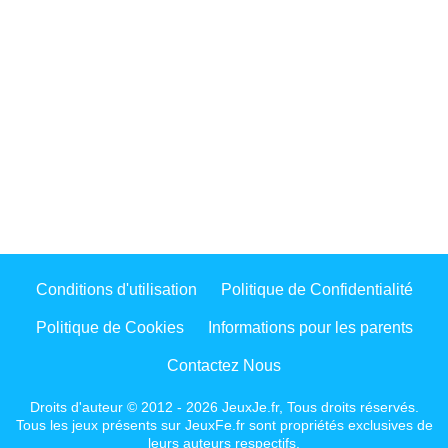
Conditions d'utilisation
Politique de Confidentialité
Politique de Cookies
Informations pour les parents
Contactez Nous
Droits d'auteur © 2012 - 2026 JeuxJe.fr, Tous droits réservés.
Tous les jeux présents sur JeuxFe.fr sont propriétés exclusives de
leurs auteurs respectifs.