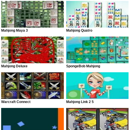
Mahjong Maya 3
Mahjong Quatro
Mahjong Deluxe
SpongeBob Mahjong
Warcraft Connect
Mahjong Link 2 5