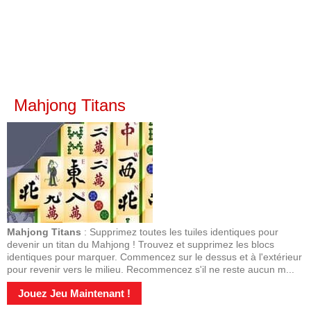
Mahjong Titans
Mahjong Titans
: Supprimez toutes les tuiles identiques pour
devenir un titan du Mahjong ! Trouvez et supprimez les blocs
identiques pour marquer. Commencez sur le dessus et à l'extérieur
pour revenir vers le milieu. Recommencez s'il ne reste aucun m...
Jouez Jeu Maintenant !