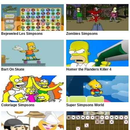
Bejeweled Les Simpsons
Zombies Simpsons
Bart On Skate
Homer the Flanders Killer 4
Coloriage Simpsons
Super Simpsons World