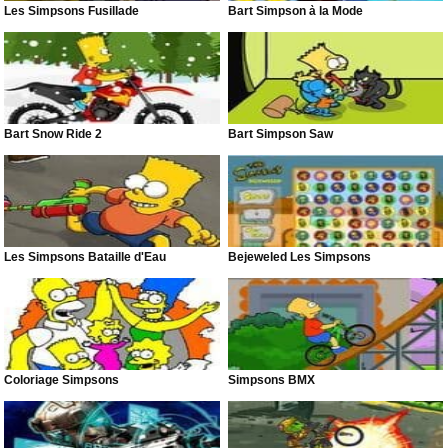
Les Simpsons Fusillade
Bart Simpson à la Mode
Bart Snow Ride 2
Bart Simpson Saw
Les Simpsons Bataille d'Eau
Bejeweled Les Simpsons
Coloriage Simpsons
Simpsons BMX