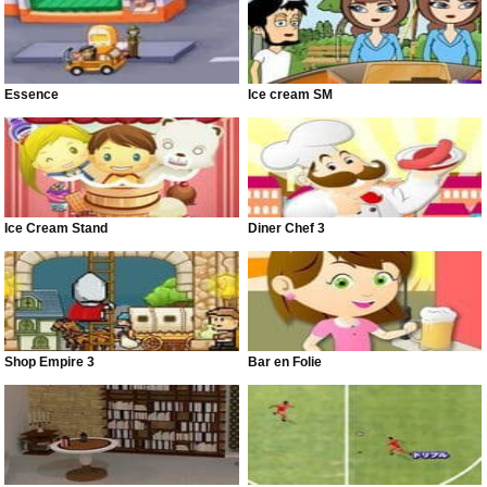
Essence
Ice cream SM
Ice Cream Stand
Diner Chef 3
Shop Empire 3
Bar en Folie