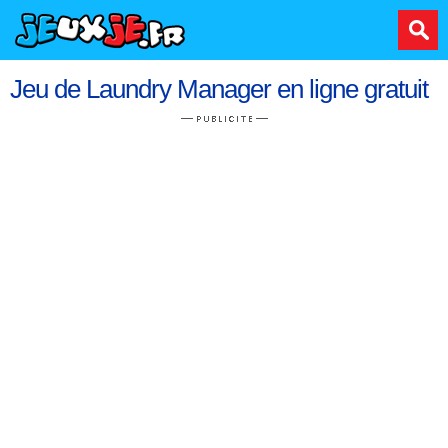
Jeu de Laundry Manager en ligne gratuit