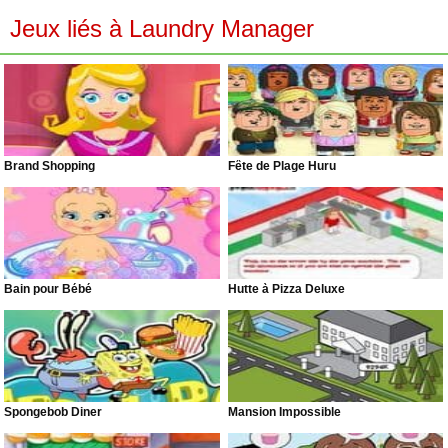
Jeux liés à Laundry Manager
Brand Shopping
Fête de Plage Huru
Bain pour Bébé
Hutte à Pizza Deluxe
Spongebob Diner
Mansion Impossible