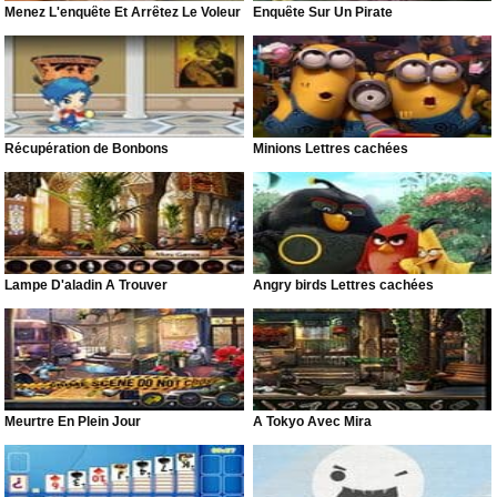
Menez L'enquête Et Arrêtez Le Voleur
Enquête Sur Un Pirate
Récupération de Bonbons
Minions Lettres cachées
Lampe D'aladin À Trouver
Angry birds Lettres cachées
Meurtre En Plein Jour
A Tokyo Avec Mira