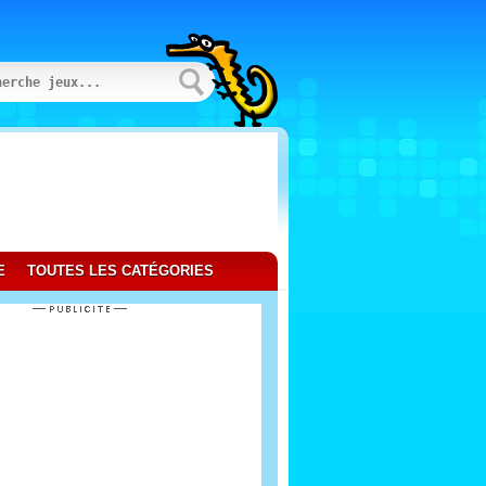
E
TOUTES LES CATÉGORIES