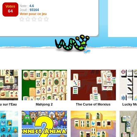
Note :
4.6
Votes
Joué :
93164
64
Voter pour ce jeu
 sur l'Eau
Mahjong 2
The Curse of Morxius
Lucky M