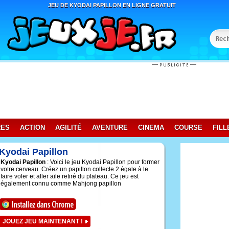
JEU DE KYODAI PAPILLON EN LIGNE GRATUIT
RES
ACTION
AGILITÉ
AVENTURE
CINEMA
COURSE
FILL
Kyodai Papillon
Kyodai Papillon
: Voici le jeu Kyodai Papillon pour former
votre cerveau. Créez un papillon collecte 2 égale à le
faire voler et aller aile retiré du plateau. Ce jeu est
également connu comme Mahjong papillon
JOUEZ JEU MAINTENANT !