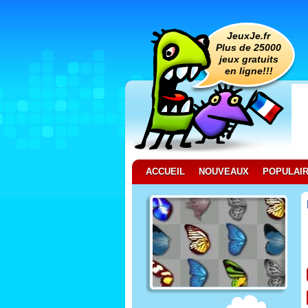
JeuxJe.fr
Plus de 25000
jeux gratuits
en ligne!!!
ACCUEIL
NOUVEAUX
POPULAI