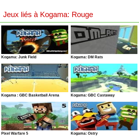
Jeux liés à Kogama: Rouge
Kogama: Junk Field
Kogama: DM Rats
Kogama : GBC Basketball Arena
Kogama: GBC Castaway
Pixel Warfare 5
Kogama: Ostry