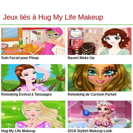
Jeux liés à Hug My Life Makeup
Soin Facial pour Pinup
Naomi Make Up
Relooking Estival à Tatouages
Relooking de Cartoon Parfait
Hug My Life Makeup
2018 Stylish Makeup Look