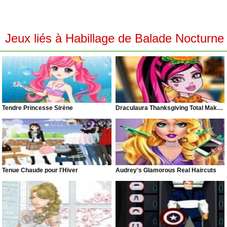
Jeux liés à Habillage de Balade Nocturne
Tendre Princesse Sirène
Draculaura Thanksgiving Total Makeover
Tenue Chaude pour l'Hiver
Audrey's Glamorous Real Haircuts