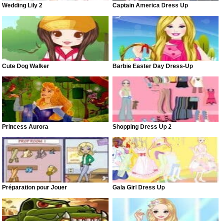
Wedding Lily 2
Captain America Dress Up
Cute Dog Walker
Barbie Easter Day Dress-Up
Princess Aurora
Shopping Dress Up 2
Préparation pour Jouer
Gala Girl Dress Up