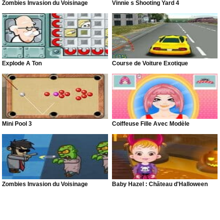
Zombies Invasion du Voisinage
Vinnie s Shooting Yard 4
Explode A Ton
Course de Voiture Exotique
Mini Pool 3
Coiffeuse Fille Avec Modèle
Zombies Invasion du Voisinage
Baby Hazel : Château d'Halloween