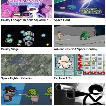
Galaxy Escape: Rescue Squad Impossible
Space Cord
Galaxy Siege
Adventures Of A Space Cowboy
Space Fighter:Rebellion
Explode A Ton