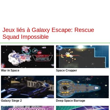
Jeux liés à Galaxy Escape: Rescue
Squad Impossible
War in Space
Space Cropper
Galaxy Siege 2
Deep Space Barrage