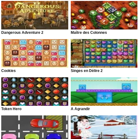
Dangerous Adventure 2
Maître des Colonnes
Cookies
Singes en Délire 2
Token Hero
À Agrandir