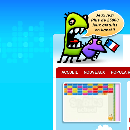
JeuxJe.fr
Plus de 25000
jeux gratuits
en ligne!!!
ACCUEIL
NOUVEAUX
POPULAI