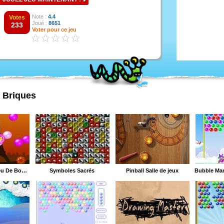
Note :
4.4
Votes
Joué :
8651
233
Voter pour ce jeu
e Briques
Flying Candy : Jeu De Bonbon
Symboles Sacrés
Pinball Salle de jeux