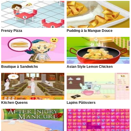
Frenzy Pizza
Pudding à la Mangue Douce
Boutique à Sandwichs
Asian Style Lemon Chicken
Kitchen Queens
Lapins Pâtissiers