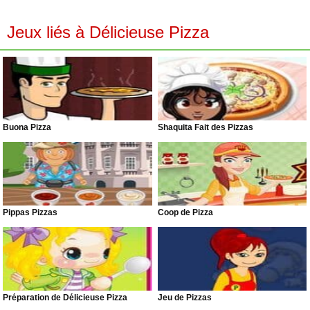
Jeux liés à Délicieuse Pizza
Buona Pizza
Shaquita Fait des Pizzas
Pippas Pizzas
Coop de Pizza
Préparation de Délicieuse Pizza
Jeu de Pizzas