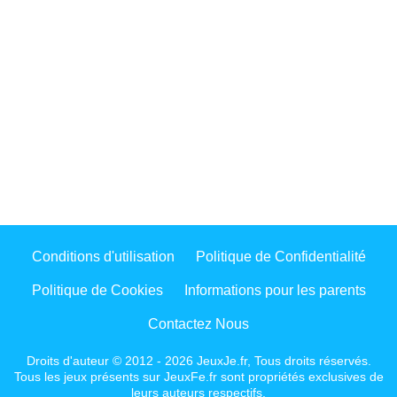
Conditions d'utilisation
Politique de Confidentialité
Politique de Cookies
Informations pour les parents
Contactez Nous
Droits d'auteur © 2012 - 2026 JeuxJe.fr, Tous droits réservés.
Tous les jeux présents sur JeuxFe.fr sont propriétés exclusives de
leurs auteurs respectifs.