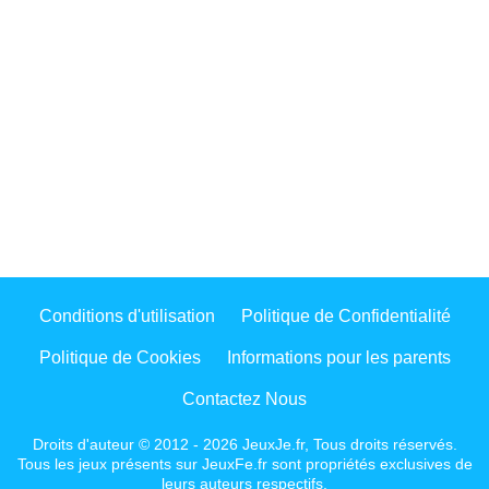
Conditions d'utilisation
Politique de Confidentialité
Politique de Cookies
Informations pour les parents
Contactez Nous
Droits d'auteur © 2012 - 2026 JeuxJe.fr, Tous droits réservés.
Tous les jeux présents sur JeuxFe.fr sont propriétés exclusives de
leurs auteurs respectifs.