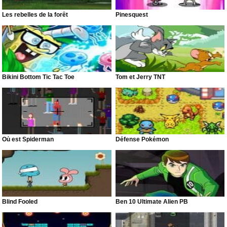
Les rebelles de la forêt
Pinesquest
Bikini Bottom Tic Tac Toe
Tom et Jerry TNT
Où est Spiderman
Défense Pokémon
Blind Fooled
Ben 10 Ultimate Alien PB