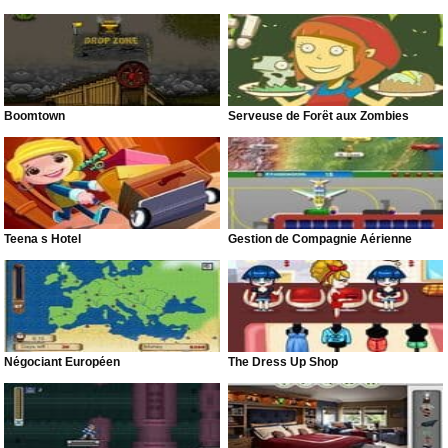
Boomtown
Serveuse de Forêt aux Zombies
Teena s Hotel
Gestion de Compagnie Aérienne
Négociant Européen
The Dress Up Shop