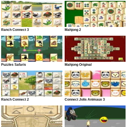
Ranch Connect 3
Mahjong 2
Puzzles Safaris
Mahjong Original
Ranch Connect 2
Connect Jolis Animaux 3