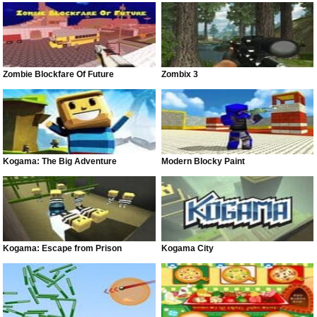
Zombie Blockfare Of Future
Zombix 3
Kogama: The Big Adventure
Modern Blocky Paint
Kogama: Escape from Prison
Kogama City