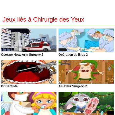
Jeux liés à Chirurgie des Yeux
Operate Now: Arm Surgery 2
Opération du Bras 2
Dr Dentiste
Amateur Surgeon 2